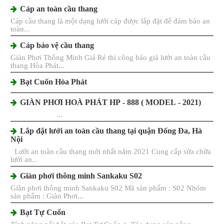
Cáp an toàn cầu thang
Cáp cầu thang là một dạng lưới cáp được lắp đặt để đảm bảo an
toàn...
Cáp bảo vệ cầu thang
Giàn Phơi Thông Minh Giá Rẻ thi công báo giá lưới an toàn cầu
thang Hòa Phát...
Bạt Cuốn Hòa Phát
GIÀN PHƠI HOÀ PHÁT HP - 888 ( MODEL - 2021)
...
Lắp đặt lưới an toàn cầu thang tại quận Đống Đa, Hà
Nội
Lưới an toàn cầu thang mới nhất năm 2021 Cung cấp sửa chữa
lưới an...
Giàn phơi thông minh Sankaku S02
Giàn phơi thông minh Sankaku S02 Mã sản phẩm : S02 Nhóm
sản phẩm : Giàn Phơi...
Bạt Tự Cuốn