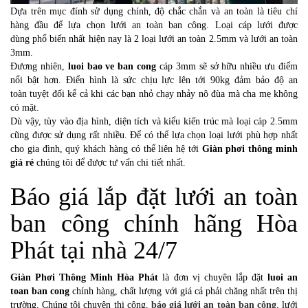
Dựa trên mục đính sử dụng chính, độ chắc chắn và an toàn là tiêu chí
hàng đầu để lựa chọn lưới an toàn ban công. Loại cáp lưới được
dùng phổ biến nhất hiện nay là 2 loại lưới an toàn 2.5mm và lưới an toàn
3mm.
Đương nhiên,
luoi bao ve ban cong
cáp 3mm sẽ sở hữu nhiều ưu điểm
nổi bật hơn. Điển hình là sức chịu lực lên tới 90kg đảm bảo độ an
toàn tuyệt đối kể cả khi các bạn nhỏ chạy nhảy nô đùa mà cha mẹ không
có mặt.
Dù vậy, tùy vào địa hình, diện tích và kiểu kiến trúc mà loại cáp 2.5mm
cũng được sử dụng rất nhiều. Để có thể lựa chọn loại lưới phù hợp nhất
cho gia đình, quý khách hàng có thể liên hệ tới
Giàn phơi thông minh
giá rẻ
chúng tôi để được tư vấn chi tiết nhất.
Báo giá lắp đặt lưới an toàn
ban công chính hãng Hòa
Phát tại nhà 24/7
Giàn Phơi Thông Minh Hòa Phát
là đơn vị chuyên lắp đặt
luoi an
toan ban cong
chính hàng, chất lượng với giá cả phải chăng nhất trên thị
trường. Chúng tôi chuyên thi công,
báo giá lưới an toàn ban công
, lưới