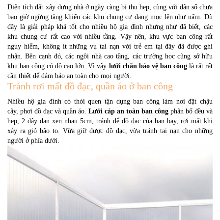
Diện tích đất xây dựng nhà ở ngày càng bị thu hẹp, cùng với dân số chưa
bao giờ ngừng tăng khiến các khu chung cư đang mọc lên như nấm. Dù
đây là giải pháp khá tốt cho nhiều hộ gia đình nhưng như đã biết, các
khu chung cư rất cao với nhiều tầng. Vậy nên, khu vực ban công rất
nguy hiểm, không ít những vụ tai nạn với trẻ em tại đây đã được ghi
nhận. Bên cạnh đó, các ngôi nhà cao tầng, các trường học cũng sở hữu
khu ban công có độ cao lớn. Vì vậy
lưới chắn bảo vệ ban công
là rất rất
cần thiết để đảm bảo an toàn cho mọi người.
Tránh rơi mất đồ đạc, quần áo ở ban công
Nhiều hộ gia đình có thói quen tận dụng ban công làm nơi đặt chậu
cây, phơi đồ đạc và quần áo.
Lưới cáp an toàn ban công
phân bố đều và
hẹp, 2 dây đan xen nhau 5cm, tránh để đồ đạc của bạn bay, rơi mất khi
xảy ra gió bão to. Vừa giữ được đồ đạc, vừa tránh tai nạn cho những
người ở phía dưới.