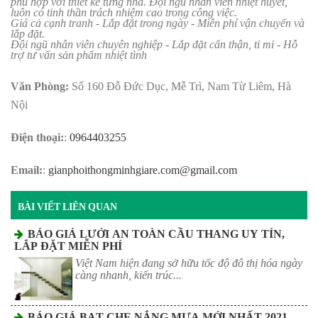
phù hợp với thiết kế từng nhà. Đội ngũ nhân viên nhiệt huyết,
luôn có tinh thần trách nhiệm cao trong công việc.
Giá cả cạnh tranh - Lắp đặt trong ngày - Miễn phí vận chuyển và
lắp đặt.
Đội ngũ nhân viên chuyên nghiệp - Lắp đặt cẩn thận, tỉ mỉ - Hỗ
trợ tư vấn sản phẩm nhiệt tình
Văn Phòng:
Số 160 Đỗ Đức Dục, Mễ Trì, Nam Từ Liêm, Hà
Nội
Điện thoại:
:
0964403255
Email:
:
gianphoithongminhgiare.com@gmail.com
BÀI VIẾT LIÊN QUAN
BÁO GIÁ LƯỚI AN TOÀN CẦU THANG UY TÍN,
LẮP ĐẶT MIỄN PHÍ
Việt Nam hiện đang sở hữu tốc độ đô thị hóa ngày
càng nhanh, kiến trúc...
BÁO GIÁ BẠT CHE NẮNG MƯA MỚI NHẤT 2021