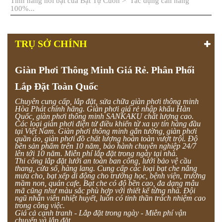
Tính năng nổi bật của Bạt Tự Cuốn > Tác dụng cản nắng
100%...
TRỤ SỞ CHÍNH
Giàn Phơi Thông Minh Giá Rẻ. Phân Phối
Lắp Đặt Toàn Quốc
Chuyên cung cấp, lắp đặt, sửa chữa giàn phơi thông minh
Hòa Phát chính hãng. Giàn phơi giá rẻ nhập khẩu Hàn
Quốc, giàn phơi thông minh SANKAKU chất lượng cao.
Các loại giàn phơi điện tử điều khiển từ xa uy tín hàng đầu
tại Việt Nam. Giàn phơi thông minh gắn tường, giàn phơi
quần áo, giàn phơi đồ chất lượng hoàn toàn vượt trội. Độ
bền sản phẩm trên 10 năm, bảo hành chuyên nghiệp 24/7
lên tới 10 năm. Miễn phí lắp đặt trong ngày tại nhà.
Thi công lắp đặt lưới an toàn ban công, lưới bảo vệ cầu
thang, cửa sổ, hàng lang. Cung cấp các loại bạt che nắng
mưa cho, bạt xếp di động cho trường học, bệnh viện, trường
mầm non, quán cafe. Bạt che có độ bền cao, đa dạng mẫu
mã cũng như màu sắc phù hợp với thiết kế từng nhà. Đội
ngũ nhân viên nhiệt huyết, luôn có tinh thần trách nhiệm cao
trong công việc.
Giá cả cạnh tranh - Lắp đặt trong ngày - Miễn phí vận
chuyển và lắp đặt.