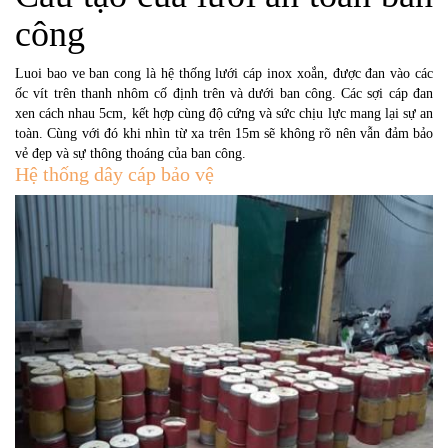
công
Luoi bao ve ban cong là hệ thống lưới cáp inox xoắn, được đan vào các
ốc vít trên thanh nhôm cố định trên và dưới ban công. Các sợi cáp đan
xen cách nhau 5cm, kết hợp cùng độ cứng và sức chịu lực mang lại sự an
toàn. Cùng với đó khi nhìn từ xa trên 15m sẽ không rõ nên vẫn đảm bảo
vẻ đẹp và sự thông thoáng của ban công.
Hệ thống dây cáp bảo vệ