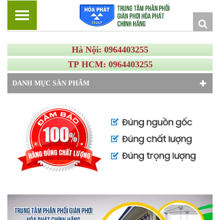
Hà Nội: 0964403255
TP HCM: 0964403255
DANH MỤC SẢN PHẨM