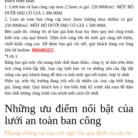
khách tham khảo:
1. Lưới bảo vệ ban công cáp inox 2,5mm có giá: 220.000đ/m2. MỘT BỘ
DƯỚI 6M2 CÓ GIÁ 1.300.000đ.
2. Luoi an toan ban công cáp inox 3mm (lượng mua nhiều) có giá:
250.000đ/m2. MỘT BỘ DƯỚI 6M2 CÓ GIÁ 1.500.000đ.
Bên cạnh đó, chúng tôi sẽ báo giá linh hoạt tùy theo quy mô công trình
kiến trúc của quý khách. Diện tích càng lớn thì mức giá càng tiết kiệm,
chiết khấu càng cao. Để được báo giá chi tiết, quý khách hàng vui lòng
liên hệ hotline:
0964403255
*Lưu ý:
Bảng báo giá trên chỉ mang tính chất tham khảo, công ty sẽ dựa trên diện
tích công trình lắp đặt, loại cáp lưới bảo vệ và những yêu cầu lắp đặt
riêng của quý khách hàng để đưa ra một mức giá tiết kiệm, hợp lý nhất.
Hiện tại, trên thị trường đang trôi nổi rất nhiều các loại cáp lưới hàng
giả, hàng nhái. Quý khách lưu ý tìm hiểu thật kỹ trước khi mua để đảm
bảo chất lượng công trình của mình một cách tốt nhất.
Những ưu điểm nổi bật của
lưới an toàn ban công
Phòng chống tai nạn rơi ngã cho gia đình và các bé