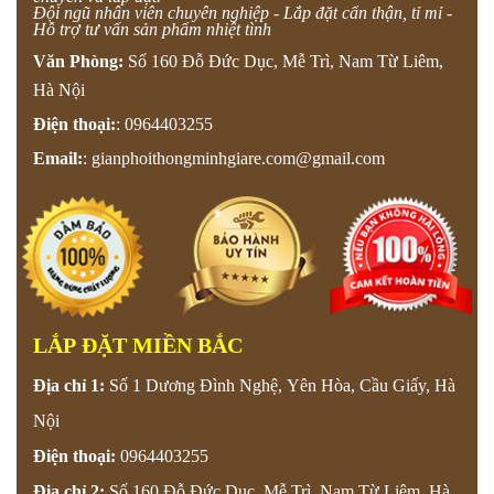
Đội ngũ nhân viên chuyên nghiệp - Lắp đặt cẩn thận, tỉ mỉ -
Hỗ trợ tư vấn sản phẩm nhiệt tình
Văn Phòng:
Số 160 Đỗ Đức Dục, Mễ Trì, Nam Từ Liêm,
Hà Nội
Điện thoại:
:
0964403255
Email:
:
gianphoithongminhgiare.com@gmail.com
LẮP ĐẶT MIỀN BẮC
Địa chỉ 1:
Số 1 Dương Đình Nghệ, Yên Hòa, Cầu Giấy, Hà
Nội
Điện thoại:
0964403255
Địa chỉ 2:
Số 160 Đỗ Đức Dục, Mễ Trì, Nam Từ Liêm, Hà