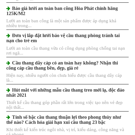
Báo giá lưới an toàn ban công Hòa Phát chính hãng
125K/M2
Lưới an toàn ban công là một sản phẩm được áp dụng khá
nhiều trong...
Đơn vị lắp đặt lưới bảo vệ cầu thang phòng tránh tai
nạn cho trẻ em
Lưới an toàn cầu thang vừa có công dụng phòng chống tai nạn
rơi ngã...
Cầu thang dây cáp có an toàn hay không? Nhận thi
công cáp cầu thang bền, đẹp, giá rẻ
Hiện nay, nhiều người còn chưa hiểu được cầu thang dây cáp
là...
Hút mắt với những mẫu cầu thang treo mới lạ, độc đáo
nhất 2021
Thiết kế cầu thang góp phần rất lớn trong việc tạo nên vẻ đẹp
nội thất...
Tính số bậc cầu thang thuận lợi theo phong thủy như
thế nào? Cách hóa giải hạn xui cầu thang 23 bậc
Khi thiết kế kiến trúc ngôi nhà, vị trí, kiểu dáng, công năng và
cả phong...