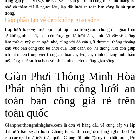
năng gặp phải. Vì vậy để bảo vệ tài sản gia đình cũng như tính mạng trẻ
nhỏ và thậm chí là người lớn, lắp đặt lưới an toàn ban công là rất quan
trọng.
Góp phần tạo vẻ đẹp không gian sống
Cáp lưới bảo vệ
được bọc một lớp nhựa trong suốt chống rỉ, ngoài 15m
sẽ không nhìn thấy nên còn được gọi là lưới tàng hình. Vì vậy sẽ không
làm mất đi mỹ quan ngôi nhà, cùng với đó vẫn giữ được sự thông thoáng
khu vực ban công cho bé chơi đùa. Bên cạnh đó, hệ thống lưới còn giúp
ích rất nhiều trong việc trồng các loại cây leo, cây cảnh để tăng tính thẩm
mỹ cũng như sự hòa hợp với thiên nhiên cho không gian sống.
Giàn Phơi Thông Minh Hòa
Phát nhận thi công lưới an
toàn ban công giá rẻ trên
toàn quốc
Gianphoithongminhgiare.com
là đơn vị hàng đầu về cung cấp và lắp
đặt
lưới bảo vệ an toàn
. Chúng tôi đã thi công đến hàng nghìn bộ lưới
cho các ngôi nhà trên toàn quốc. Chúng tôi luôn đặt uy tín chất lượng lên