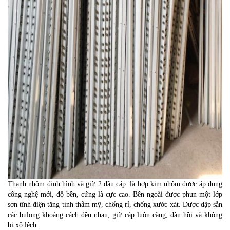
Thanh nhôm định hình và giữ 2 đầu cáp: là hợp kim nhôm được áp dụng
công nghệ mới, độ bền, cứng là cực cao. Bên ngoài được phun một lớp
sơn tĩnh điện tăng tính thẩm mỹ, chống rỉ, chống xước xát. Được dập sẵn
các bulong khoảng cách đều nhau, giữ cáp luôn căng, đàn hồi và không
bị xô lệch.