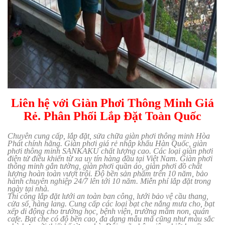
Liên hệ với Giàn Phơi Thông Minh Giá
Rẻ. Phân Phối Lắp Đặt Toàn Quốc
Chuyên cung cấp, lắp đặt, sửa chữa giàn phơi thông minh Hòa
Phát chính hãng. Giàn phơi giá rẻ nhập khẩu Hàn Quốc, giàn
phơi thông minh SANKAKU chất lượng cao. Các loại giàn phơi
điện tử điều khiển từ xa uy tín hàng đầu tại Việt Nam. Giàn phơi
thông minh gắn tường, giàn phơi quần áo, giàn phơi đồ chất
lượng hoàn toàn vượt trội. Độ bền sản phẩm trên 10 năm, bảo
hành chuyên nghiệp 24/7 lên tới 10 năm. Miễn phí lắp đặt trong
ngày tại nhà.
Thi công lắp đặt lưới an toàn ban công, lưới bảo vệ cầu thang,
cửa sổ, hàng lang. Cung cấp các loại bạt che nắng mưa cho, bạt
xếp di động cho trường học, bệnh viện, trường mầm non, quán
cafe. Bạt che có độ bền cao, đa dạng mẫu mã cũng như màu sắc