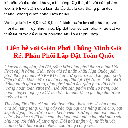
kết cấu và địa hình khu vực thi công. Cụ thể, đối với sản phẩm
lưới 2,5 li và 3,0 li điều kiện để lắp đặt là cầu thang phải dốc
thẳng, không được cong lượn nhiều.
Với loại lưới f = 6,0 li và 8,0 li có kích thước lớn sẽ phù hợp với
mọi địa hình. Tuy nhiên việc lắp đặt lưới sẽ cần phải khảo sát và
thiết kế trước để đưa ra phương án lắp đặt phù hợp.
Liên hệ với Giàn Phơi Thông Minh Giá
Rẻ. Phân Phối Lắp Đặt Toàn Quốc
Chuyên cung cấp, lắp đặt, sửa chữa giàn phơi thông minh Hòa
Phát chính hãng. Giàn phơi giá rẻ nhập khẩu Hàn Quốc, giàn
phơi thông minh SANKAKU chất lượng cao. Các loại giàn phơi
điện tử điều khiển từ xa uy tín hàng đầu tại Việt Nam. Giàn phơi
thông minh gắn tường, giàn phơi quần áo, giàn phơi đồ chất
lượng hoàn toàn vượt trội. Độ bền sản phẩm trên 10 năm, bảo
hành chuyên nghiệp 24/7 lên tới 10 năm. Miễn phí lắp đặt trong
ngày tại nhà.
Thi công lắp đặt lưới an toàn ban công, lưới bảo vệ cầu thang,
cửa sổ, hàng lang. Cung cấp các loại bạt che nắng mưa cho, bạt
xếp di động cho trường học, bệnh viện, trường mầm non, quán
cafe. Bạt che có độ bền cao, đa dạng mẫu mã cũng như màu sắc
phù hợp với thiết kế từng nhà. Đội ngũ nhân viên nhiệt huyết,
luôn có tinh thần trách nhiệm cao trong công việc.