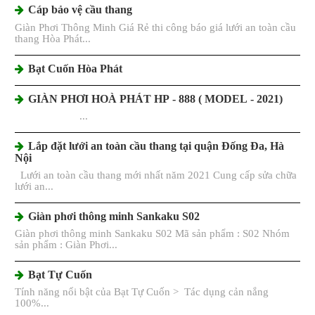
Cáp bảo vệ cầu thang
Giàn Phơi Thông Minh Giá Rẻ thi công báo giá lưới an toàn cầu
thang Hòa Phát...
Bạt Cuốn Hòa Phát
GIÀN PHƠI HOÀ PHÁT HP - 888 ( MODEL - 2021)
...
Lắp đặt lưới an toàn cầu thang tại quận Đống Đa, Hà
Nội
Lưới an toàn cầu thang mới nhất năm 2021 Cung cấp sửa chữa
lưới an...
Giàn phơi thông minh Sankaku S02
Giàn phơi thông minh Sankaku S02 Mã sản phẩm : S02 Nhóm
sản phẩm : Giàn Phơi...
Bạt Tự Cuốn
Tính năng nổi bật của Bạt Tự Cuốn > Tác dụng cản nắng
100%...