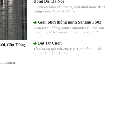
Đống Đa, Hà Nội
Lưới an toàn cầu thang mới nhất năm 2021
Cung cấp sửa chữa lưới an...
Giàn phơi thông minh Sankaku S02
Giàn phơi thông minh Sankaku S02 Mã sản
phẩm : S02 Nhóm sản phẩm : Giàn Phơi...
Bạt Tự Cuốn
ỗi, Côn Trùng
Tính năng nổi bật của Bạt Tự Cuốn > Tác
dụng cản nắng 100%...
550.000 đ