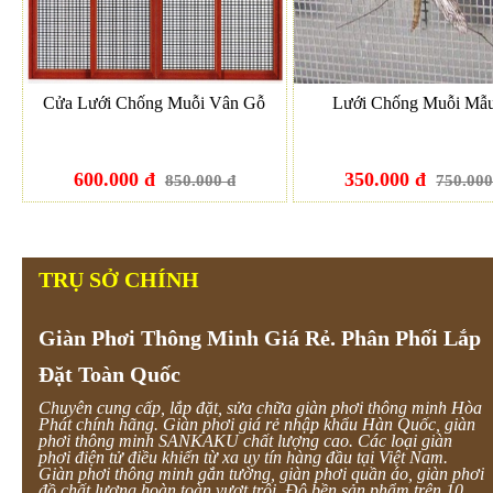
Cửa Lưới Chống Muỗi Vân Gỗ
Lưới Chống Muỗi Mẫ
600.000 đ
350.000 đ
850.000 đ
750.000
TRỤ SỞ CHÍNH
Giàn Phơi Thông Minh Giá Rẻ. Phân Phối Lắp
Đặt Toàn Quốc
Chuyên cung cấp, lắp đặt, sửa chữa giàn phơi thông minh Hòa
Phát chính hãng. Giàn phơi giá rẻ nhập khẩu Hàn Quốc, giàn
phơi thông minh SANKAKU chất lượng cao. Các loại giàn
phơi điện tử điều khiển từ xa uy tín hàng đầu tại Việt Nam.
Giàn phơi thông minh gắn tường, giàn phơi quần áo, giàn phơi
đồ chất lượng hoàn toàn vượt trội. Độ bền sản phẩm trên 10