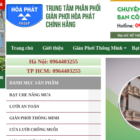
Trang chủ
Giới thiệu
Giàn Phơi Thông Minh
Bạt
Hà Nội: 0964403255
TP HCM: 0964403255
DANH MỤC SẢN PHẨM
BẠT CHE NẮNG MƯA
LƯỚI AN TOÀN
GIÀN PHƠI THÔNG MINH
CỬA LƯỚI CHỐNG MUỖI