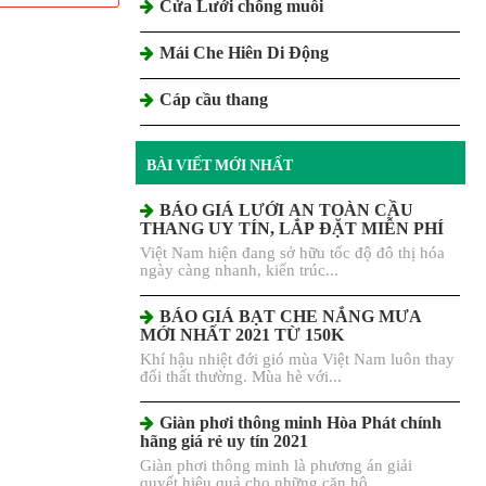
Cửa Lưới chống muỗi
Mái Che Hiên Di Động
Cáp cầu thang
BÀI VIẾT MỚI NHẤT
BÁO GIÁ LƯỚI AN TOÀN CẦU
THANG UY TÍN, LẮP ĐẶT MIỄN PHÍ
Việt Nam hiện đang sở hữu tốc độ đô thị hóa
ngày càng nhanh, kiến trúc...
BÁO GIÁ BẠT CHE NẮNG MƯA
MỚI NHẤT 2021 TỪ 150K
Khí hậu nhiệt đới gió mùa Việt Nam luôn thay
đổi thất thường. Mùa hè với...
Giàn phơi thông minh Hòa Phát chính
hãng giá rẻ uy tín 2021
Giàn phơi thông minh là phương án giải
quyết hiệu quả cho những căn hộ,...