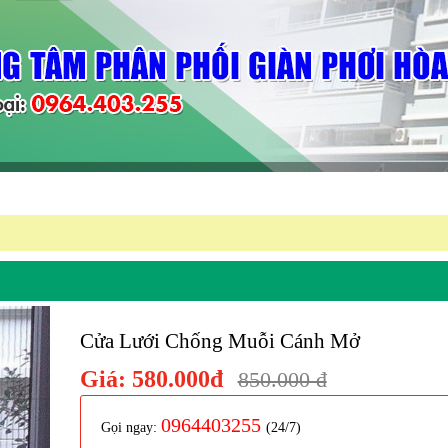
Cửa Lưới Chống Muỗi Cánh Mở
Giá:
580.000đ
850.000 đ
0964403255
Gọi ngay:
(24/7)