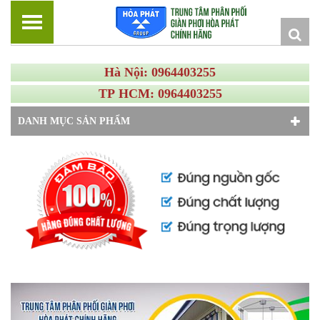
Hà Nội: 0964403255
TP HCM: 0964403255
DANH MỤC SẢN PHẨM