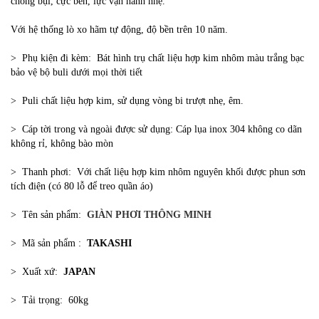
chống bụi, cực bền, lực vận hành nhẹ.
Với hệ thống lò xo hãm tự động, độ bền trên 10 năm.
> Phụ kiện đi kèm: Bát hình trụ chất liệu hợp kim nhôm màu trắng bạc
bảo vệ bộ buli dưới mọi thời tiết
> Puli chất liệu hợp kim, sử dụng vòng bi trượt nhẹ, êm.
> Cáp tời trong và ngoài được sử dụng: Cáp lụa inox 304 không co dãn
không rỉ, không bào mòn
> Thanh phơi: Với chất liệu hợp kim nhôm nguyên khối được phun sơn
tích điện (có 80 lỗ để treo quần áo)
> Tên sản phẩm:
GIÀN PHƠI THÔNG MINH
> Mã sản phẩm :
TAKASHI
> Xuất xứ:
JAPAN
> Tải trọng: 60kg