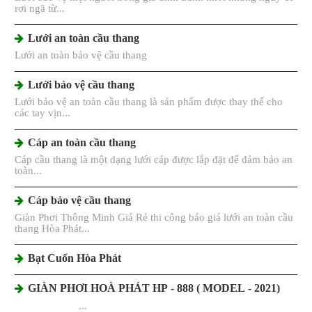
rơi ngã từ...
Lưới an toàn cầu thang
Lưới an toàn bảo vệ cầu thang
Lưới bảo vệ cầu thang
Lưới bảo vệ an toàn cầu thang là sản phẩm được thay thế cho
các tay vịn...
Cáp an toàn cầu thang
Cáp cầu thang là một dạng lưới cáp được lắp đặt để đảm bảo an
toàn...
Cáp bảo vệ cầu thang
Giàn Phơi Thông Minh Giá Rẻ thi công báo giá lưới an toàn cầu
thang Hòa Phát...
Bạt Cuốn Hòa Phát
GIÀN PHƠI HOÀ PHÁT HP - 888 ( MODEL - 2021)
...