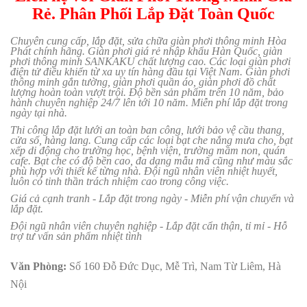
Rẻ. Phân Phối Lắp Đặt Toàn Quốc
Chuyên cung cấp, lắp đặt, sửa chữa giàn phơi thông minh Hòa
Phát chính hãng. Giàn phơi giá rẻ nhập khẩu Hàn Quốc, giàn
phơi thông minh SANKAKU chất lượng cao. Các loại giàn phơi
điện tử điều khiển từ xa uy tín hàng đầu tại Việt Nam. Giàn phơi
thông minh gắn tường, giàn phơi quần áo, giàn phơi đồ chất
lượng hoàn toàn vượt trội. Độ bền sản phẩm trên 10 năm, bảo
hành chuyên nghiệp 24/7 lên tới 10 năm. Miễn phí lắp đặt trong
ngày tại nhà.
Thi công lắp đặt lưới an toàn ban công, lưới bảo vệ cầu thang,
cửa sổ, hàng lang. Cung cấp các loại bạt che nắng mưa cho, bạt
xếp di động cho trường học, bệnh viện, trường mầm non, quán
cafe. Bạt che có độ bền cao, đa dạng mẫu mã cũng như màu sắc
phù hợp với thiết kế từng nhà. Đội ngũ nhân viên nhiệt huyết,
luôn có tinh thần trách nhiệm cao trong công việc.
Giá cả cạnh tranh - Lắp đặt trong ngày - Miễn phí vận chuyển và
lắp đặt.
Đội ngũ nhân viên chuyên nghiệp - Lắp đặt cẩn thận, tỉ mỉ - Hỗ
trợ tư vấn sản phẩm nhiệt tình
Văn Phòng:
Số 160 Đỗ Đức Dục, Mễ Trì, Nam Từ Liêm, Hà
Nội