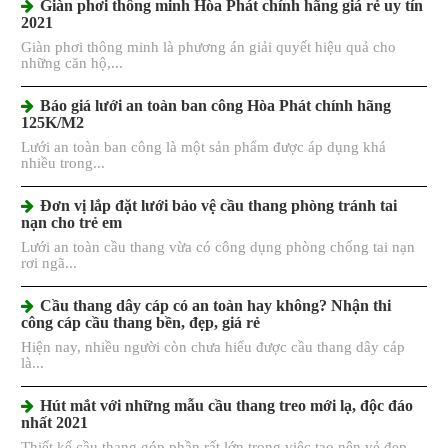
Giàn phơi thông minh Hòa Phát chính hãng giá rẻ uy tín
2021
Giàn phơi thông minh là phương án giải quyết hiệu quả cho
những căn hộ,...
Báo giá lưới an toàn ban công Hòa Phát chính hãng
125K/M2
Lưới an toàn ban công là một sản phẩm được áp dụng khá
nhiều trong...
Đơn vị lắp đặt lưới bảo vệ cầu thang phòng tránh tai
nạn cho trẻ em
Lưới an toàn cầu thang vừa có công dụng phòng chống tai nạn
rơi ngã...
Cầu thang dây cáp có an toàn hay không? Nhận thi
công cáp cầu thang bền, đẹp, giá rẻ
Hiện nay, nhiều người còn chưa hiểu được cầu thang dây cáp
là...
Hút mắt với những mẫu cầu thang treo mới lạ, độc đáo
nhất 2021
Thiết kế cầu thang góp phần rất lớn trong việc tạo nên vẻ đẹp