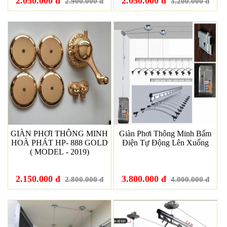
2.050.000 đ
2.050.000 đ
2.900.000 đ
3.200.000 đ
GIÀN PHƠI THÔNG MINH
Giàn Phơi Thông Minh Bấm
HOÀ PHÁT HP- 888 GOLD
Điện Tự Động Lên Xuống
( MODEL - 2019)
2.150.000 đ
3.800.000 đ
2.800.000 đ
4.000.000 đ