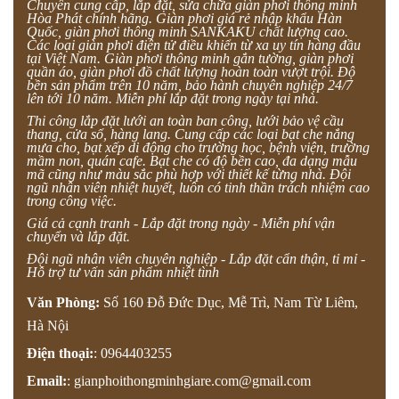
Chuyên cung cấp, lắp đặt, sửa chữa giàn phơi thông minh
Hòa Phát chính hãng. Giàn phơi giá rẻ nhập khẩu Hàn
Quốc, giàn phơi thông minh SANKAKU chất lượng cao.
Các loại giàn phơi điện tử điều khiển từ xa uy tín hàng đầu
tại Việt Nam. Giàn phơi thông minh gắn tường, giàn phơi
quần áo, giàn phơi đồ chất lượng hoàn toàn vượt trội. Độ
bền sản phẩm trên 10 năm, bảo hành chuyên nghiệp 24/7
lên tới 10 năm. Miễn phí lắp đặt trong ngày tại nhà.
Thi công lắp đặt lưới an toàn ban công, lưới bảo vệ cầu
thang, cửa sổ, hàng lang. Cung cấp các loại bạt che nắng
mưa cho, bạt xếp di động cho trường học, bệnh viện, trường
mầm non, quán cafe. Bạt che có độ bền cao, đa dạng mẫu
mã cũng như màu sắc phù hợp với thiết kế từng nhà. Đội
ngũ nhân viên nhiệt huyết, luôn có tinh thần trách nhiệm cao
trong công việc.
Giá cả cạnh tranh - Lắp đặt trong ngày - Miễn phí vận
chuyển và lắp đặt.
Đội ngũ nhân viên chuyên nghiệp - Lắp đặt cẩn thận, tỉ mỉ -
Hỗ trợ tư vấn sản phẩm nhiệt tình
Văn Phòng:
Số 160 Đỗ Đức Dục, Mễ Trì, Nam Từ Liêm,
Hà Nội
Điện thoại:
:
0964403255
Email:
:
gianphoithongminhgiare.com@gmail.com