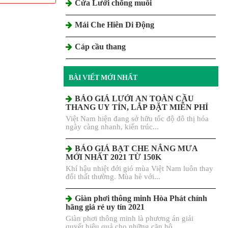
Cửa Lưới chống muỗi
Mái Che Hiên Di Động
Cáp cầu thang
BÀI VIẾT MỚI NHẤT
BÁO GIÁ LƯỚI AN TOÀN CẦU
THANG UY TÍN, LẮP ĐẶT MIỄN PHÍ
Việt Nam hiện đang sở hữu tốc độ đô thị hóa
ngày càng nhanh, kiến trúc...
BÁO GIÁ BẠT CHE NẮNG MƯA
MỚI NHẤT 2021 TỪ 150K
Khí hậu nhiệt đới gió mùa Việt Nam luôn thay
đổi thất thường. Mùa hè với...
Giàn phơi thông minh Hòa Phát chính
hãng giá rẻ uy tín 2021
Giàn phơi thông minh là phương án giải
quyết hiệu quả cho những căn hộ,...