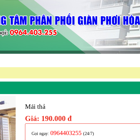
Mái thả
Giá:
190.000 đ
0964403255
Gọi ngay:
(24/7)