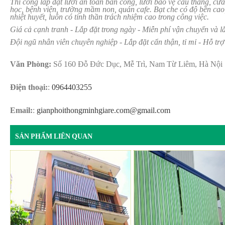
Thi công lắp đặt lưới an toàn ban công, lưới bảo vệ cầu thang, cử
học, bệnh viện, trường mầm non, quán cafe. Bạt che có độ bền ca
nhiệt huyết, luôn có tinh thần trách nhiệm cao trong công việc.
Giá cả cạnh tranh - Lắp đặt trong ngày - Miễn phí vận chuyển và l
Đội ngũ nhân viên chuyên nghiệp - Lắp đặt cẩn thận, tỉ mỉ - Hỗ trợ
Văn Phòng:
Số 160 Đỗ Đức Dục, Mễ Trì, Nam Từ Liêm, Hà Nội
Điện thoại:
:
0964403255
Email:
:
gianphoithongminhgiare.com@gmail.com
SẢN PHẨM LIÊN QUAN