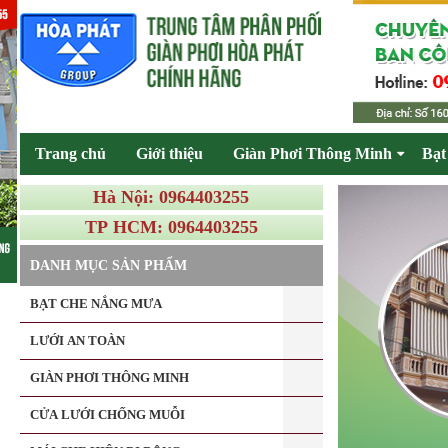
Trang chủ
Giới thiệu
Giàn Phơi Thông Minh
Bạt
Hà Nội: 0964403255
TP HCM: 0964403255
DANH MỤC SẢN PHẨM
BẠT CHE NẮNG MƯA
LƯỚI AN TOÀN
GIÀN PHƠI THÔNG MINH
CỬA LƯỚI CHỐNG MUỖI