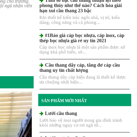
động cho trường
phong thủy như thế nào? Cách hóa giải
ội ngũ nhân viên
hạn xui cầu thang 23 bậc
Khi thiết kế kiến trúc ngôi nhà, vị trí, kiểu
dáng, công năng và cả phong...
#1Báo giá cáp bọc nhựa, cáp inox, cáp
thép bọc nhựa giá rẻ uy tín 2021
Cáp inox bọc nhựa là một sản phẩm được sử
dụng khá phổ biến, sở...
Cầu thang dây cáp, tăng đơ cáp cầu
thang uy tín chất lượng
Cầu thang dây cáp hiện đang là thiết kế được
ưa chuộng nhất hiện...
SẢN PHẨM MỚI NHẤT
Lưới cầu thang
Lưới bảo vệ mọi người trong gia đình tránh
khỏi những nguy cơ rơi ngã từ...