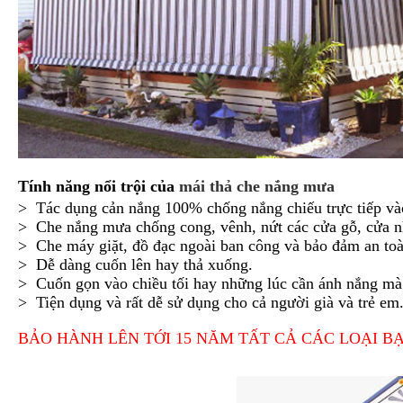
Tính năng nổi trội của
mái thả che nắng mưa
> Tác dụng cản nắng 100% chống nắng chiếu trực tiếp và
> Che nắng mưa chống cong, vênh, nứt các cửa gỗ, cửa n
> Che máy giặt, đồ đạc ngoài ban công và bảo đảm an toà
> Dễ dàng cuốn lên hay thả xuống.
> Cuốn gọn vào chiều tối hay những lúc cần ánh nắng m
> Tiện dụng và rất dễ sử dụng cho cả người già và trẻ em
BẢO HÀNH LÊN TỚI 15 NĂM TẤT CẢ CÁC LOẠI B