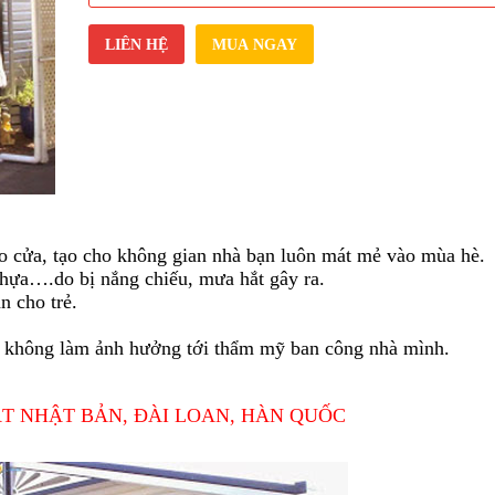
LIÊN HỆ
MUA NGAY
o cửa, tạo cho không gian nhà bạn luôn mát mẻ vào mùa hè.
hựa….do bị nắng chiếu, mưa hắt gây ra.
n cho trẻ.
à không làm ảnh hưởng tới thẩm mỹ ban công nhà mình.
.
ẠT NHẬT BẢN, ĐÀI LOAN, HÀN QUỐC