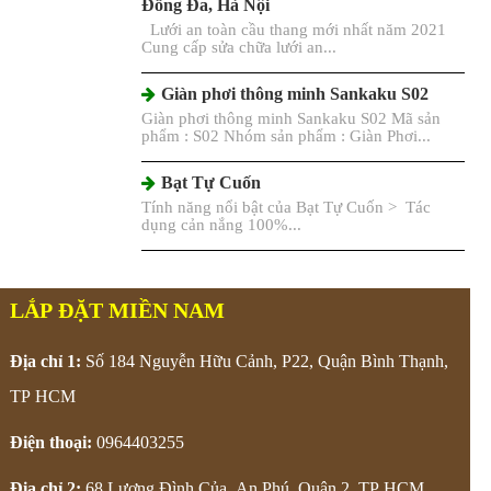
Đống Đa, Hà Nội
Lưới an toàn cầu thang mới nhất năm 2021
Cung cấp sửa chữa lưới an...
Giàn phơi thông minh Sankaku S02
Giàn phơi thông minh Sankaku S02 Mã sản
phẩm : S02 Nhóm sản phẩm : Giàn Phơi...
Bạt Tự Cuốn
Tính năng nổi bật của Bạt Tự Cuốn > Tác
dụng cản nắng 100%...
LẮP ĐẶT MIỀN NAM
Địa chỉ 1:
Số 184 Nguyễn Hữu Cảnh, P22, Quận Bình Thạnh,
TP HCM
Điện thoại:
0964403255
Địa chỉ 2:
68 Lương Đình Của, An Phú, Quận 2, TP HCM