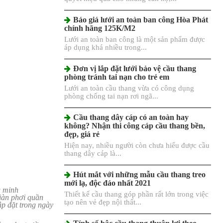
Báo giá lưới an toàn ban công Hòa Phát
chính hãng 125K/M2
Lưới an toàn ban công là một sản phẩm được
áp dụng khá nhiều trong...
Đơn vị lắp đặt lưới bảo vệ cầu thang
phòng tránh tai nạn cho trẻ em
Lưới an toàn cầu thang vừa có công dụng
phòng chống tai nạn rơi ngã...
Cầu thang dây cáp có an toàn hay
không? Nhận thi công cáp cầu thang bền,
đẹp, giá rẻ
Hiện nay, nhiều người còn chưa hiểu được cầu
thang dây cáp là...
Hút mắt với những mẫu cầu thang treo
mới lạ, độc đáo nhất 2021
g minh
Thiết kế cầu thang góp phần rất lớn trong việc
iàn phơi quần
tạo nên vẻ đẹp nội thất...
ắp đặt trong ngày
Tính số bậc cầu thang thuận lợi theo