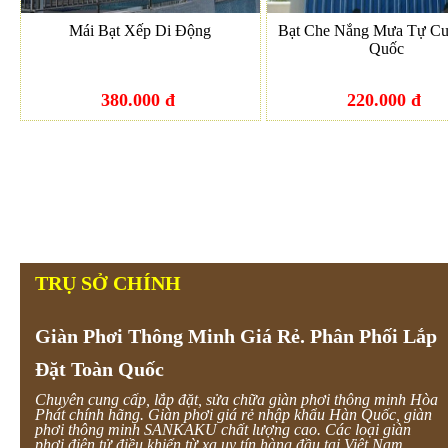
Mái Bạt Xếp Di Động
Bạt Che Nắng Mưa Tự C
Quốc
380.000 đ
220.000 đ
TRỤ SỞ CHÍNH
Giàn Phơi Thông Minh Giá Rẻ. Phân Phối Lắp
Đặt Toàn Quốc
Chuyên cung cấp, lắp đặt, sửa chữa giàn phơi thông minh Hòa
Phát chính hãng. Giàn phơi giá rẻ nhập khẩu Hàn Quốc, giàn
phơi thông minh SANKAKU chất lượng cao. Các loại giàn
phơi điện tử điều khiển từ xa uy tín hàng đầu tại Việt Nam.