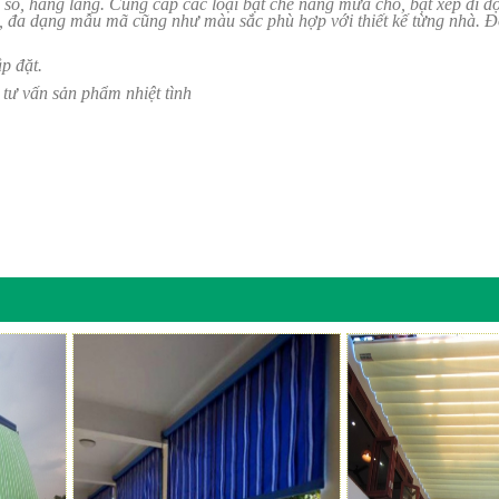
a sổ, hàng lang. Cung cấp các loại bạt che nắng mưa cho, bạt xếp di 
o, đa dạng mẫu mã cũng như màu sắc phù hợp với thiết kế từng nhà. Đ
ắp đặt.
 tư vấn sản phẩm nhiệt tình