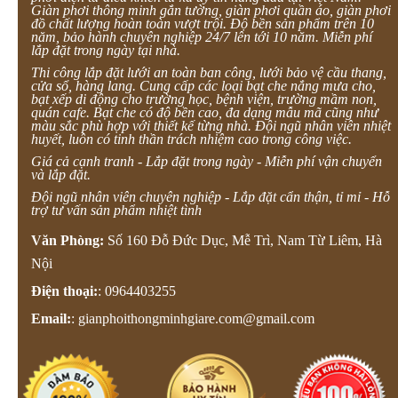
Giàn phơi thông minh gắn tường, giàn phơi quần áo, giàn phơi
đồ chất lượng hoàn toàn vượt trội. Độ bền sản phẩm trên 10
năm, bảo hành chuyên nghiệp 24/7 lên tới 10 năm. Miễn phí
lắp đặt trong ngày tại nhà.
Thi công lắp đặt lưới an toàn ban công, lưới bảo vệ cầu thang,
cửa sổ, hàng lang. Cung cấp các loại bạt che nắng mưa cho,
bạt xếp di động cho trường học, bệnh viện, trường mầm non,
quán cafe. Bạt che có độ bền cao, đa dạng mẫu mã cũng như
màu sắc phù hợp với thiết kế từng nhà. Đội ngũ nhân viên nhiệt
huyết, luôn có tinh thần trách nhiệm cao trong công việc.
Giá cả cạnh tranh - Lắp đặt trong ngày - Miễn phí vận chuyển
và lắp đặt.
Đội ngũ nhân viên chuyên nghiệp - Lắp đặt cẩn thận, tỉ mỉ - Hỗ
trợ tư vấn sản phẩm nhiệt tình
Văn Phòng:
Số 160 Đỗ Đức Dục, Mễ Trì, Nam Từ Liêm, Hà
Nội
Điện thoại:
:
0964403255
Email:
:
gianphoithongminhgiare.com@gmail.com