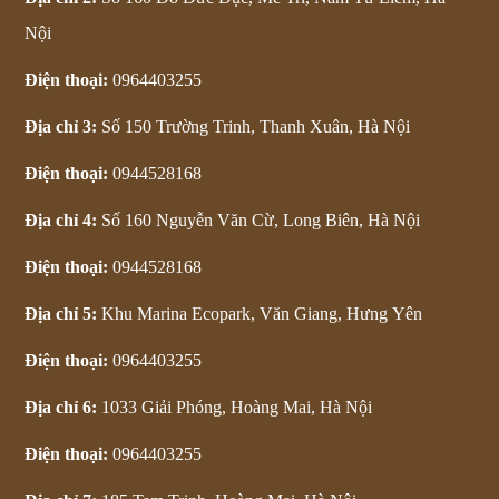
Nội
Điện thoại:
0964403255
Địa chỉ 3:
Số 150 Trường Trinh, Thanh Xuân, Hà Nội
Điện thoại:
0944528168
Địa chỉ 4:
Số 160 Nguyễn Văn Cừ, Long Biên, Hà Nội
Điện thoại:
0944528168
Địa chỉ 5:
Khu Marina Ecopark, Văn Giang, Hưng Yên
Điện thoại:
0964403255
Địa chỉ 6:
1033 Giải Phóng, Hoàng Mai, Hà Nội
Điện thoại:
0964403255