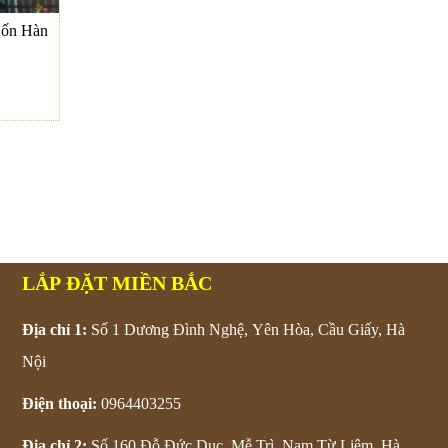
uốn Hàn
LẮP ĐẶT MIỀN BẮC
Địa chỉ 1:
Số 1 Dương Đình Nghệ, Yên Hòa, Cầu Giấy, Hà
Nội
Điện thoại:
0964403255
Địa chỉ 2:
Số 160 Đỗ Đức Dục, Mễ Trì, Nam Từ Liêm, Hà