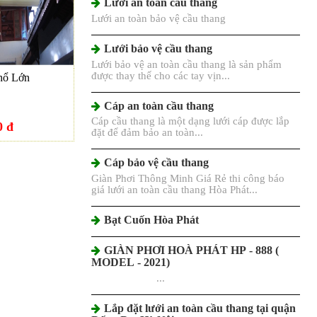
Lưới an toàn cầu thang
Lưới an toàn bảo vệ cầu thang
Lưới bảo vệ cầu thang
Lưới bảo vệ an toàn cầu thang là sản phẩm
được thay thế cho các tay vịn...
hổ Lớn
Cáp an toàn cầu thang
Cáp cầu thang là một dạng lưới cáp được lắp
0 đ
đặt để đảm bảo an toàn...
Cáp bảo vệ cầu thang
Giàn Phơi Thông Minh Giá Rẻ thi công báo
giá lưới an toàn cầu thang Hòa Phát...
Bạt Cuốn Hòa Phát
GIÀN PHƠI HOÀ PHÁT HP - 888 (
MODEL - 2021)
...
Lắp đặt lưới an toàn cầu thang tại quận